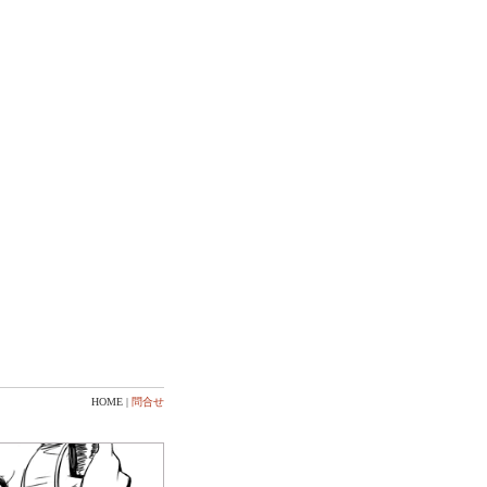
HOME |
問合せ