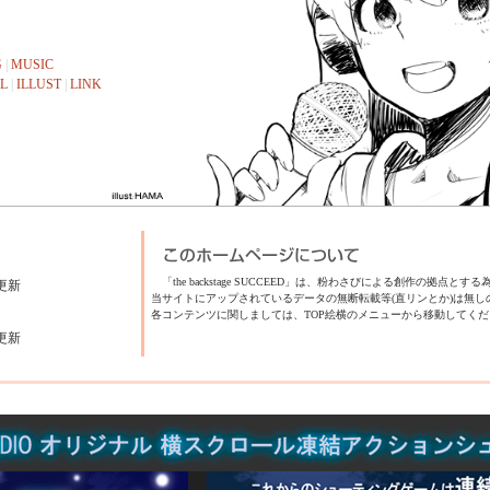
G
|
MUSIC
L
|
ILLUST
|
LINK
「the backstage SUCCEED」は、粉わさびによる創作の拠点と
更新
当サイトにアップされているデータの無断転載等(直リンとか)は無し
各コンテンツに関しましては、TOP絵横のメニューから移動してくだ
更新